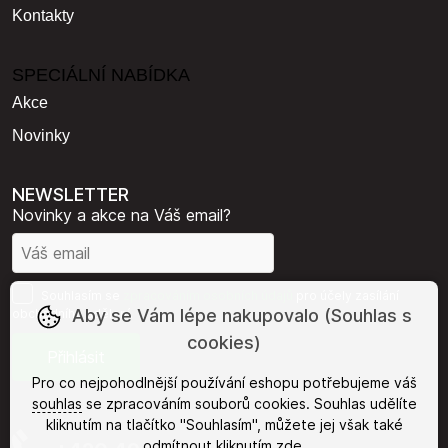
Kontakty
SPECIÁLNÍ NABÍDKA
Akce
Novinky
NEWSLETTER
Novinky a akce na Váš email?
Souhlasím se
zpracováním osobních údajů
pro účely zasílání
Aby se Vám lépe nakupovalo (Souhlas s
obchodního sdělení.
cookies)
Pro co nejpohodlnější používání eshopu potřebujeme váš
souhlas
se zpracováním souborů cookies. Souhlas udělíte
kliknutím na tlačítko "Souhlasím", můžete jej však také
odmítnout kliknutím
zde
.