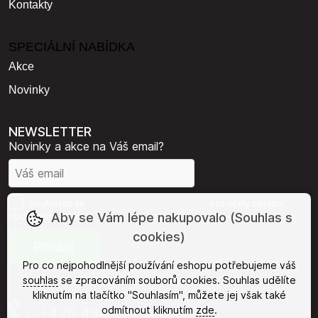
Kontakty
SPECIÁLNÍ NABÍDKA
Akce
Novinky
NEWSLETTER
Novinky a akce na Váš email?
Souhlasím se
zpracováním osobních údajů
pro účely zasílání
Aby se Vám lépe nakupovalo (Souhlas s
obchodního sdělení.
cookies)
Pro co nejpohodlnější používání eshopu potřebujeme váš
souhlas
se zpracováním souborů cookies. Souhlas udělíte
kliknutím na tlačítko "Souhlasím", můžete jej však také
odmítnout kliknutím
zde
.
+420 494 371 385