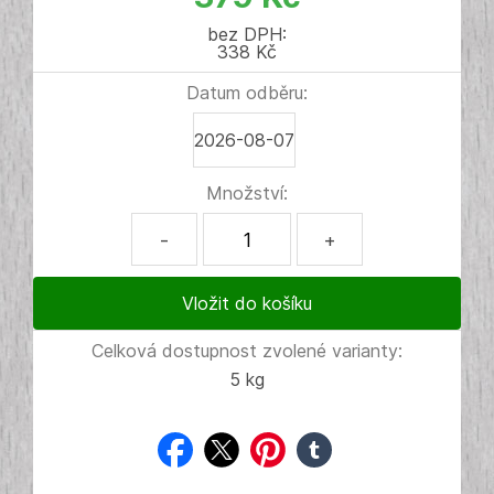
bez DPH:
338 Kč
Datum odběru:
2026-08-07
Množství:
-
+
Celková dostupnost zvolené varianty:
5 kg
facebook
twitter
pinterest
tumblr