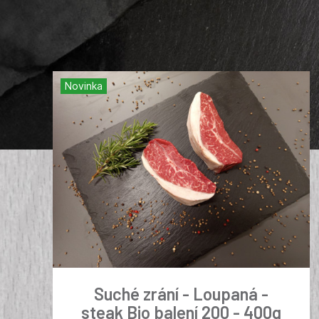
Novinka
Suché zrání - Loupaná -
steak Bio balení 200 - 400g