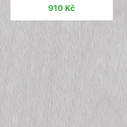
910
Kč