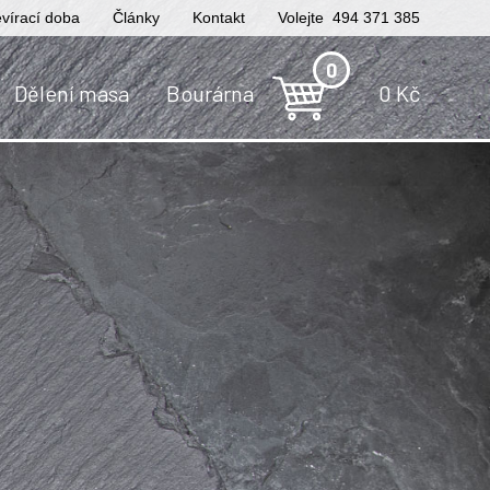
vírací doba
Články
Kontakt
Volejte 494 371 385
0
Dělení masa
Bourárna
0
Kč