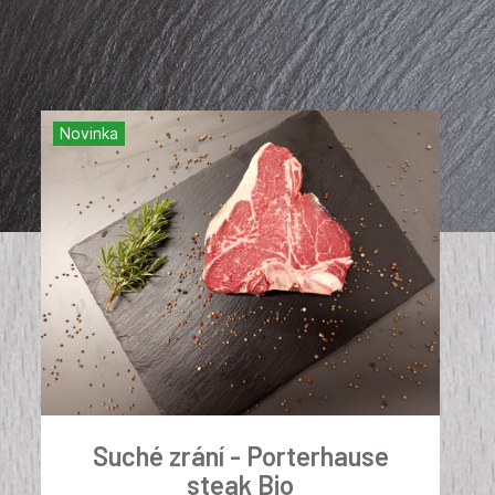
Novinka
Suché zrání - Porterhause
steak Bio