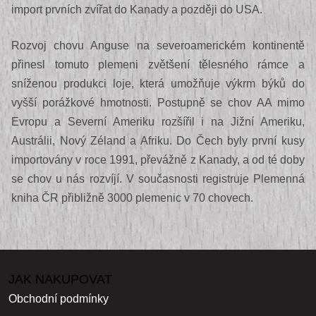
import prvních zvířat do Kanady a později do USA.
Rozvoj chovu Anguse na severoamerickém kontinentě
přinesl tomuto plemeni zvětšení tělesného rámce a
sníženou produkci loje, která umožňuje výkrm býků do
vyšší porážkové hmotnosti. Postupně se chov AA mimo
Evropu a Severní Ameriku rozšířil i na Jižní Ameriku,
Austrálii, Nový Zéland a Afriku. Do Čech byly první kusy
importovány v roce 1991, převážně z Kanady, a od té doby
se chov u nás rozvíjí. V současnosti registruje Plemenná
kniha ČR přibližně 3000 plemenic v 70 chovech.
JAK NAKUPOVAT
Obchodní podmínky