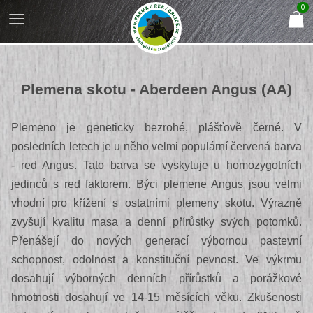
0
Plemena skotu - Aberdeen Angus (AA)
Plemeno je geneticky bezrohé, plášťově černé. V
posledních letech je u něho velmi populární červená barva
- red Angus. Tato barva se vyskytuje u homozygotních
jedinců s red faktorem. Býci plemene Angus jsou velmi
vhodní pro křížení s ostatními plemeny skotu. Výrazně
zvyšují kvalitu masa a denní přírůstky svých potomků.
Přenášejí do nových generací výbornou pastevní
schopnost, odolnost a konstituční pevnost. Ve výkrmu
dosahují výborných denních přírůstků a porážkové
hmotnosti dosahují ve 14-15 měsících věku. Zkušenosti