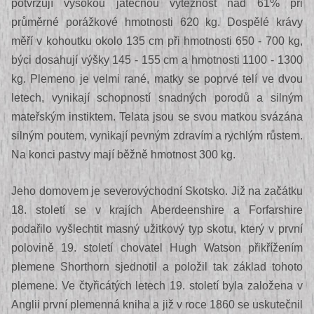
potvrzují vysokou jatečnou výtěžnost nad 61% při
průměrné porážkové hmotnosti 620 kg. Dospělé krávy
měří v kohoutku okolo 135 cm při hmotnosti 650 - 700 kg,
býci dosahují výšky 145 - 155 cm a hmotnosti 1100 - 1300
kg. Plemeno je velmi rané, matky se poprvé telí ve dvou
letech, vynikají schopností snadných porodů a silným
mateřským instiktem. Telata jsou se svou matkou svázána
silným poutem, vynikají pevným zdravím a rychlým růstem.
Na konci pastvy mají běžně hmotnost 300 kg.
Jeho domovem je severovýchodní Skotsko. Již na začátku
18. století se v krajích Aberdeenshire a Forfarshire
podařilo vyšlechtit masný užitkový typ skotu, který v první
polovině 19. století chovatel Hugh Watson přikřížením
plemene Shorthorn sjednotil a položil tak základ tohoto
plemene. Ve čtyřicátých letech 19. století byla založena v
Anglii první plemenná kniha a již v roce 1860 se uskutečnil