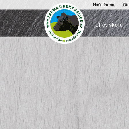
Naše farma
Ote
Chov skotu