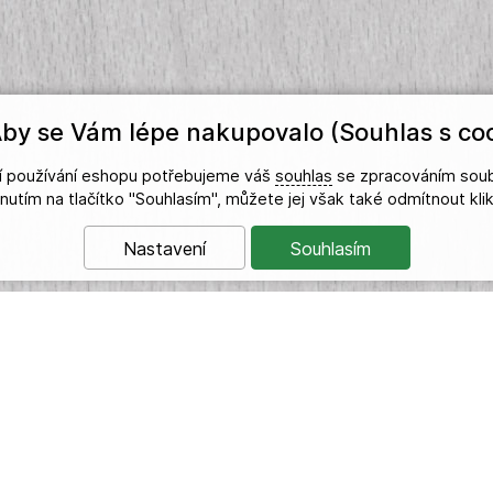
by se Vám lépe nakupovalo (Souhlas s coo
ší používání eshopu potřebujeme váš
souhlas
se zpracováním soub
iknutím na tlačítko "Souhlasím", můžete jej však také odmítnout kl
Nastavení
Souhlasím
DŮLEŽITÉ INFORMACE
Vážení zákazníci,
na našich stránkách máme otevřený prodej