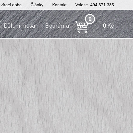
vírací doba
Články
Kontakt
Volejte 494 371 385
0
Dělení masa
Bourárna
0
Kč