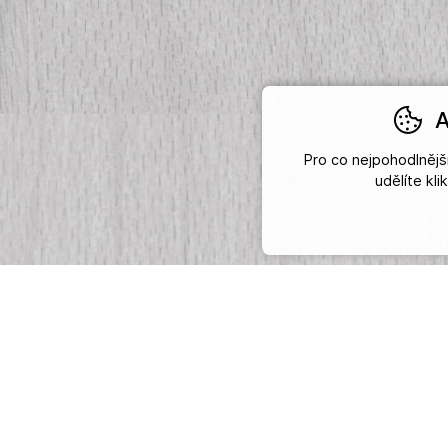
A
Pro co nejpohodlněj
udělíte kl