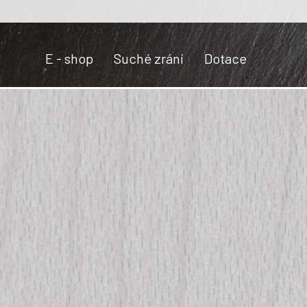
E - shop
Suché zrání
Dotace