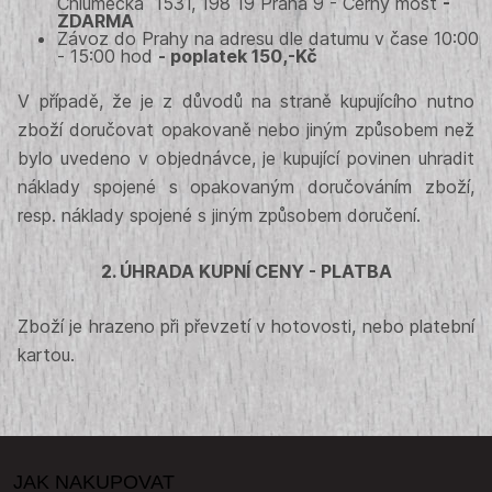
Chlumecká 1531, 198 19 Praha 9 - Černý most
-
ZDARMA
Závoz do Prahy na adresu dle datumu v čase 10:00
- 15:00 hod
- poplatek 150,-Kč
V případě, že je z důvodů na straně kupujícího nutno
zboží doručovat opakovaně nebo jiným způsobem než
bylo uvedeno v objednávce, je kupující povinen uhradit
náklady spojené s opakovaným doručováním zboží,
resp. náklady spojené s jiným způsobem doručení.
2. ÚHRADA KUPNÍ CENY - PLATBA
Zboží je hrazeno při převzetí v hotovosti, nebo platební
kartou.
JAK NAKUPOVAT