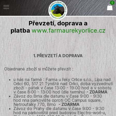
0
Převzetí, doprava a
platba
www.farmaurekyorlice.cz
1. PŘEVZETÍ A DOPRAVA
Objednané zboží si můžete převzít :
u nás na farmě : Farma u řeky Orlice s.r.o., Lípa nad
Orlicí 60, 517 21 Týniště nad Orlici, doba vyzvednutí
zboží - pátek v čase 13:00 - 19:00 hod a v sobotu
v čase 8:00 - 13:00 hod (dle termínu)
- ZDARMA
Závoz do Brna dle datumu v čase 9:00 - 9:30
hod nna parkovište oproti OC Campus square,
Netroufalky 770, Brno
- ZDARMA
Závoz do Prahy dle datumu v čase 9:00 - 9:30
hod na parkoviště pred budovou Electro-worl-u,