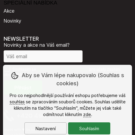
SPECIÁLNÍ NABÍDKA
Akce
Novinky
NEWSLETTER
Novinky a akce na Váš email?
Souhlasím se
zpracováním osobních údajů
pro účely zasílání
Aby se Vám lépe nakupovalo (Souhlas s
obchodního sdělení.
cookies)
Pro co nejpohodlnější používání eshopu potřebujeme váš
souhlas
se zpracováním souborů cookies. Souhlas udělíte
kliknutím na tlačítko "Souhlasím", můžete jej však také
odmítnout kliknutím
zde
.
+420 494 371 385
Nastavení
Souhlasím
made with
❤
by
ineShop
Mapa stránek
,
Klasická verze