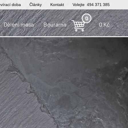
vírací doba
Články
Kontakt
Volejte 494 371 385
0
Dělení masa
Bourárna
0
Kč