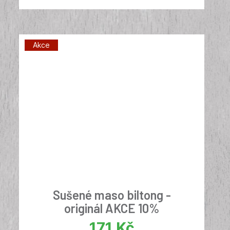
Akce
Sušené maso biltong -
originál AKCE 10%
171
Kč