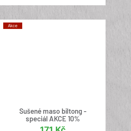
Akce
Sušené maso biltong -
speciál AKCE 10%
171
Kč