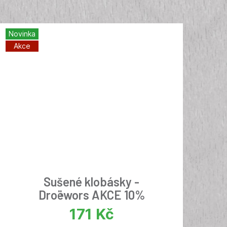
Novinka
Akce
Sušené klobásky -
Droëwors AKCE 10%
171
Kč