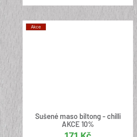
Akce
Sušené maso biltong - chilli
AKCE 10%
171
Kč