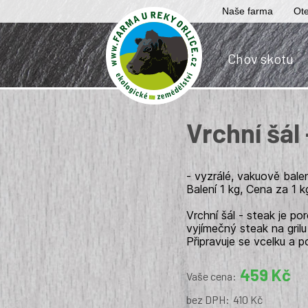
Naše farma
Ote
Chov skotu
Vrchní šál 
- vyzrálé, vakuově bale
Balení 1 kg, Cena za 1 k
Vrchní šál - steak je p
vyjímečný steak na gril
Připravuje se vcelku a p
459 Kč
Vaše cena:
bez DPH:
410 Kč