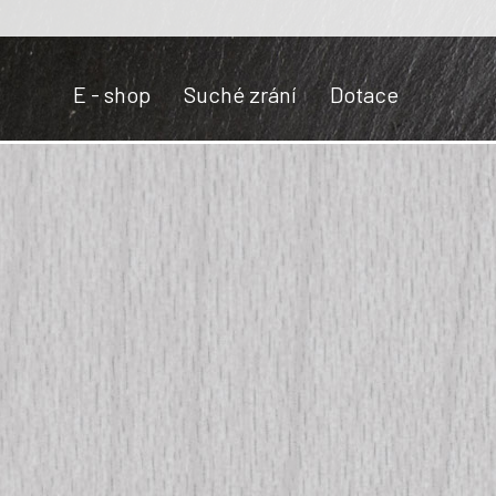
E - shop
Suché zrání
Dotace