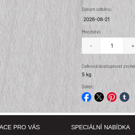
Datum odběru:
2026-08-21
Množství:
-
+
Celková dostupnost zvolen
5 kg
Sdílet:
facebook
twitter
pinterest
tumblr
ACE PRO VÁS
SPECIÁLNÍ NABÍDKA