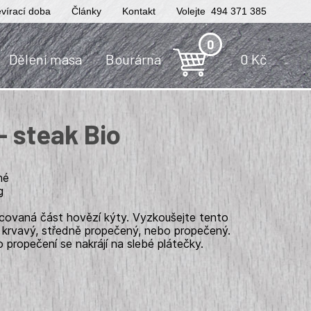
vírací doba
Články
Kontakt
Volejte 494 371 385
0
Dělení masa
Bourárna
0
Kč
- steak Bio
né
g
orcovaná část hovězí kýty. Vyzkoušejte tento
u krvavý, středně propečený, nebo propečený.
o propečení se nakrájí na slebé plátečky.