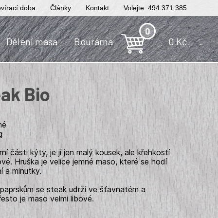
vírací doba
Články
Kontakt
Volejte 494 371 385
0
Dělení masa
Bourárna
0
Kč
ak Bio
né
g
í části kýty, je jí jen malý kousek, ale křehkostí
vé. Hruška je velice jemné maso, které se hodí
í a minutky.
paprskům se steak udrží ve šťavnatém a
esto je maso velmi libové.