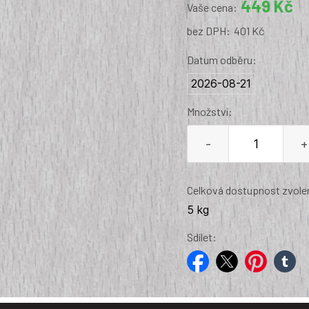
449 Kč
Vaše cena:
bez DPH:
401 Kč
Datum odběru:
2026-08-21
Množství:
-
+
Celková dostupnost zvolen
5 kg
Sdílet:
facebook
twitter
pinterest
tumblr