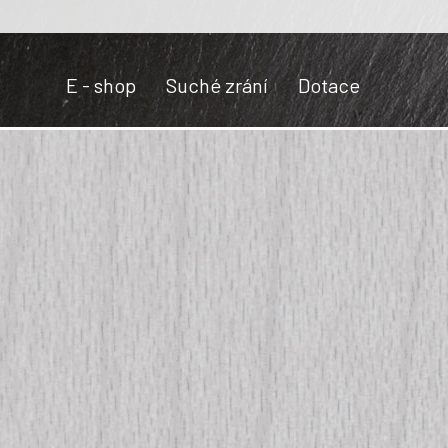
E - shop
Suché zrání
Dotace