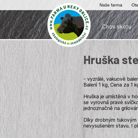
Naše farma
Ote
Chov skotu
Hruška ste
- vyzrálé, vakuově bale
Balení 1 kg, Cena za 1 k
Hruška je umístěná v horn
se vyrovná pravé svíčko
jednoznačně na grilován
Díky drobným tukovým 
nevysušeném stavu. I př