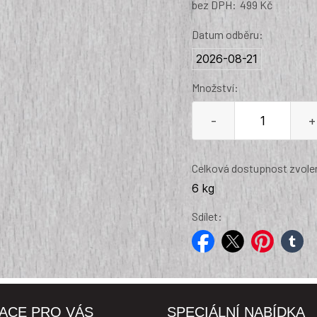
bez DPH:
499 Kč
Datum odběru:
2026-08-21
Množství:
-
+
Celková dostupnost zvolen
6 kg
Sdílet:
facebook
twitter
pinterest
tumblr
ACE PRO VÁS
SPECIÁLNÍ NABÍDKA