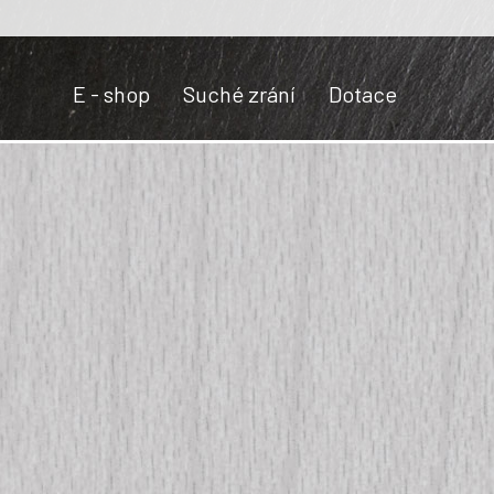
E - shop
Suché zrání
Dotace