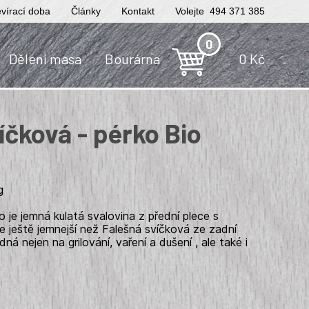
vírací doba
Články
Kontakt
Volejte 494 371 385
0
Dělení masa
Bourárna
0
Kč
íčková - pérko Bio
é
g
o je jemná kulatá svalovina z přední plece s
je ještě jemnejší než Falešná svíčková ze zadní
ná nejen na grilování, vaření a dušení , ale také i