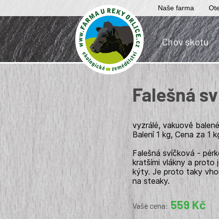
Naše farma
Ote
Chov skotu
Falešná sv
vyzrálé, vakuově balen
Balení 1 kg, Cena za 1 k
Falešná svíčková - pérk
kratšími vlákny a proto 
kýty. Je proto taky vhod
na steaky.
559 Kč
Vaše cena: