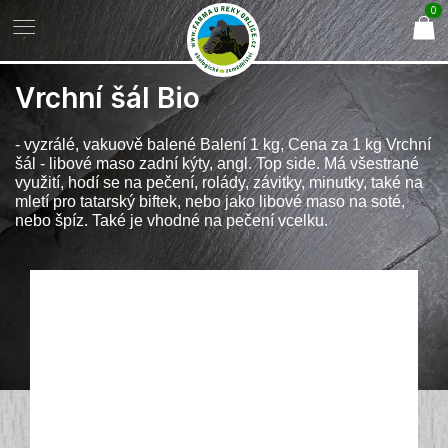
0
Vrchní šál Bio
- vyzrálé, vakuově balené Balení 1 kg, Cena za 1 kg Vrchní
šál - libové maso zadní kýty, angl. Top side. Má všestrané
využití, hodí se na pečení, rolády, závitky, minutky, také na
mletí pro tatarský biftek, nebo jako libové maso na soté,
nebo špíz. Také je vhodné na pečení vcelku.