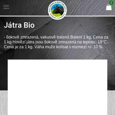
0
Játra Bio
- šokově zmrazená, vakuově balená Balení 1 kg, Cena za
1 kg Hovězí játra jsou šokově zmrazená na teplotu -18°C.
Cena je za 1 kg. Váha muže kolísat v rozmezí +/- 10 %.