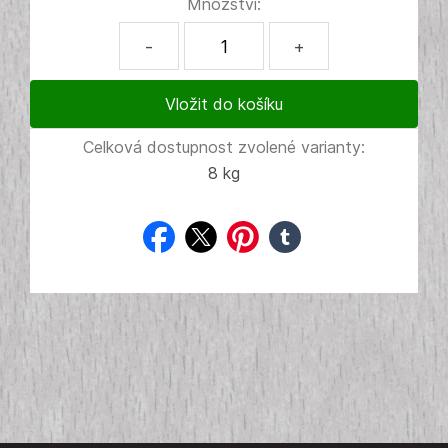
Množství:
-
+
Celková dostupnost zvolené varianty:
8 kg
facebook
twitter
pinterest
tumblr