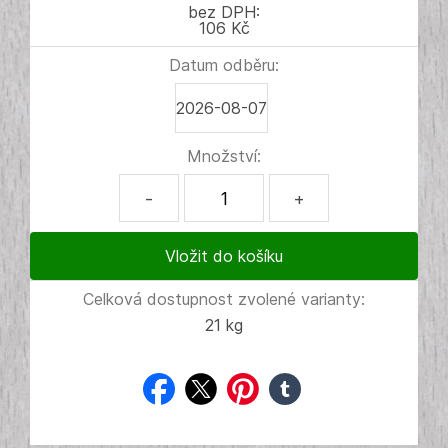
bez DPH:
106 Kč
Datum odběru:
2026-08-07
Množství:
-
+
Celková dostupnost zvolené varianty:
21 kg
facebook
twitter
pinterest
tumblr