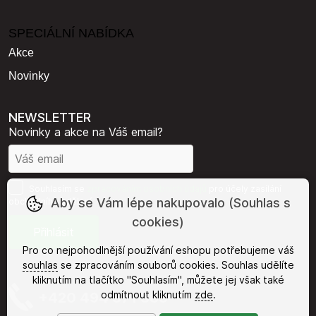
SPECIÁLNÍ NABÍDKA
Akce
Novinky
NEWSLETTER
Novinky a akce na Váš email?
Souhlasím se
zpracováním osobních údajů
pro účely zasílání
Aby se Vám lépe nakupovalo (Souhlas s
obchodního sdělení.
cookies)
Pro co nejpohodlnější používání eshopu potřebujeme váš
souhlas
se zpracováním souborů cookies. Souhlas udělíte
kliknutím na tlačítko "Souhlasím", můžete jej však také
odmítnout kliknutím
zde
.
+420 494 371 385