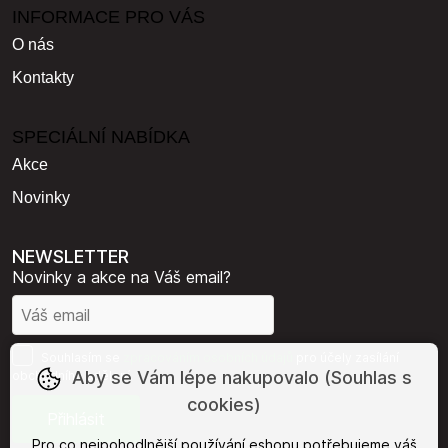
INFORMACE PRO VÁS
O nás
Kontakty
SPECIÁLNÍ NABÍDKA
Akce
Novinky
NEWSLETTER
Novinky a akce na Váš email?
Souhlasím se
zpracováním osobních údajů
pro účely zasílání
Aby se Vám lépe nakupovalo (Souhlas s
obchodního sdělení.
cookies)
Pro co nejpohodlnější používání eshopu potřebujeme váš