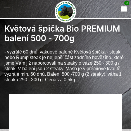
0
Květová špička Bio PREMIUM
balení 500 - 700g
- vyzrálé 60 dnů, vakuově balené Květová špička - steak,
nebo Rump steak je nejlepší část zadního hovězího. které
jsme Vám již naporcovali na steaky o váze 250 - 300 g /
steak. V balení jsou 2 steaky. Maso je v prémiové kvalitě
vyzrálé min. 60 dnů. Balení 500 -700 g (2 steaky), váha 1
steaku 250 - 300 g. Cena za 0,5kg.